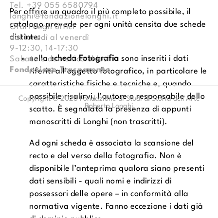
Tel.
+39 055 6580794
Per offrire un quadro il più completo possibile, il
longhi@fondazionelonghi.it
catalogo prevede per ogni unità censita due schede
Orari degli uffici
distinte:
dal lunedì al venerdì
9-12:30, 14-17:30
nella
scheda Fotografia
sono inseriti i dati
Sabato e domenica chiusi
Fondazione Trasparente
riferiti all'oggetto fotografico, in particolare le
caratteristiche fisiche e tecniche e, quando
possibile risalirvi, l’autore o responsabile dello
Copyright © 2026 Fondazione di Studi di Storia dell'Arte
Roberto Longhi
scatto. È segnalata la presenza di appunti
manoscritti di Longhi (non trascritti).
Ad ogni scheda è associata la scansione del
recto e del verso della fotografia. Non è
disponibile l’anteprima qualora siano presenti
dati sensibili - quali nomi e indirizzi di
possessori delle opere – in conformità alla
normativa vigente. Fanno eccezione i dati già