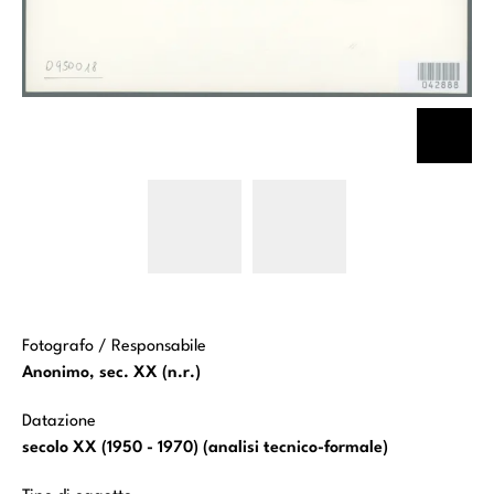
Merisi
Merisi
Michelangelo
Michelangelo
(Caravaggio)
(Caravaggio)
- copia da -
- copia da -
sec. XVII -
sec. XVII -
Incredulità di
Incredulità di
San Tommaso
San Tommaso
Fotografo / Responsabile
Anonimo, sec. XX (n.r.)
Datazione
secolo XX (1950 - 1970) (analisi tecnico-formale)