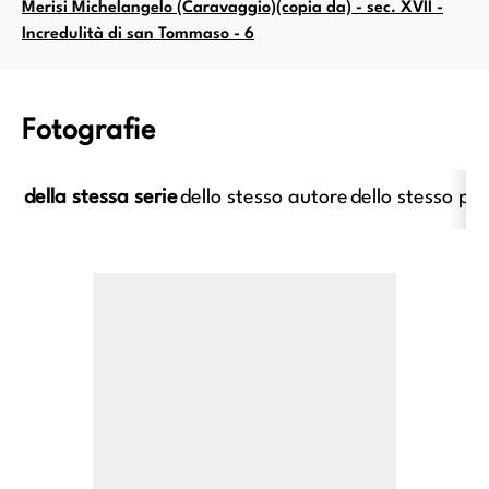
Merisi Michelangelo (Caravaggio)(copia da) - sec. XVII -
Incredulità di san Tommaso - 6
Fotografie
della stessa serie
dello stesso autore
dello stesso pe
i Michelangelo (Caravaggio) -
Merisi Michelangelo (Caravag
XVI - Conversione di san Paolo
sec. XVI - Conversione di san