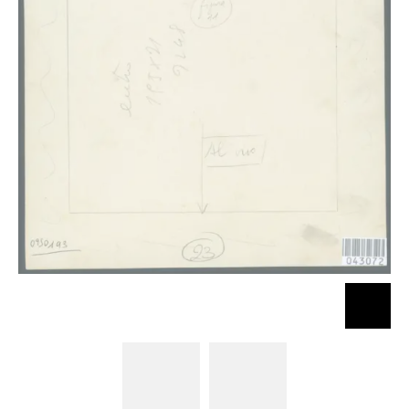
Merisi
Merisi
Michelangelo
Michelangelo
(Caravaggio)
(Caravaggio)
- sec. XVI -
- sec. XVI -
Suonatore di
Suonatore di