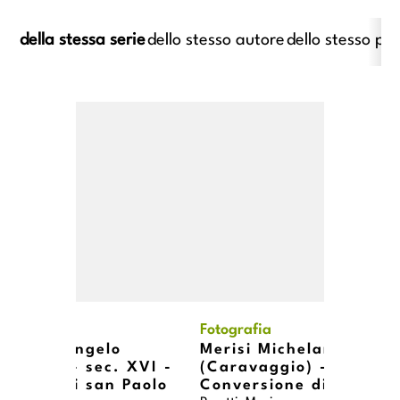
della stessa serie
dello stesso autore
dello stesso pe
i Michelangelo (Caravaggio) -
Merisi Michelangelo (Caravag
XVI - Conversione di san Paolo
sec. XVI - Conversione di san
afia
Fotografia
i Michelangelo
Merisi Michelangelo
vaggio) - sec. XVI -
(Caravaggio) - sec. XV
rsione di san Paolo
Conversione di san Pao