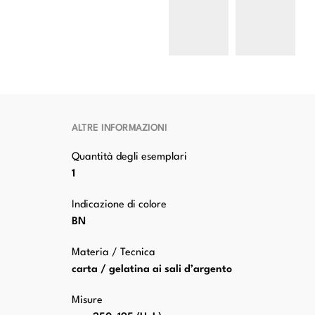
Orazio - sec.
Orazio - sec.
XVII - Santa
XVII - Santa
Cecilia e san
Cecilia e san
Valeriano
Valeriano
incoronati da
incoronati da
un angelo con
un angelo con
san Tiburzio
san Tiburzio
ALTRE INFORMAZIONI
Quantità degli esemplari
1
Indicazione di colore
BN
Materia / Tecnica
carta / gelatina ai sali d’argento
Misure