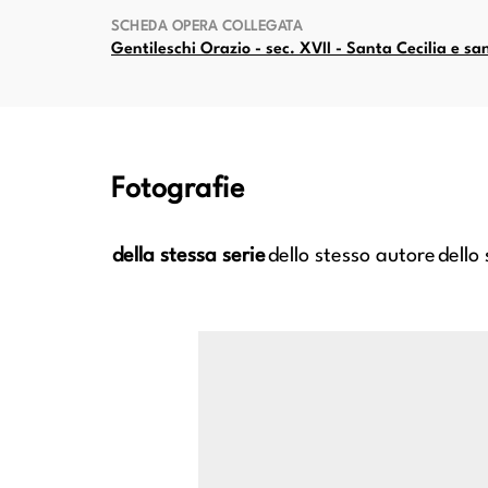
SCHEDA OPERA COLLEGATA
Gentileschi Orazio - sec. XVII - Santa Cecilia e sa
Fotografie
della stessa serie
dello stesso autore
dello
nonimo
Anonimo caravaggesco italiano; Anonimo
Anonimo ca
- Cena
caravaggesco francese - sec. XVII - Cena
caravaggesc
in Emmaus