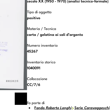
secolo XX (1950 - 1970) (analisi tecnico-formale)
Tipo di oggetto
positivo
Materia / Tecnica
carta / gelatina ai sali d’argento
Numero inventario
45267
Inventario storico
1040091
Collocazione
CC/7/6
Fa parte di
Fondo
Roberto Longhi
Serie
Caravaggeschi