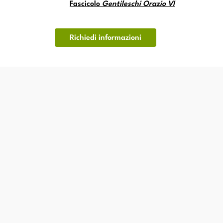
Fascicolo
Gentileschi Orazio VI
Richiedi informazioni