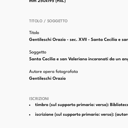
mm 250x195 (HxL)
TITOLO / SOGGETTO
Titolo
Gentileschi Orazio - sec. XVII - Santa Cecilia e s
Soggetto
Santa Cecilia e san Valeriano incoronati da un ang
Autore opera fotografata
Gentileschi Orazio
ISCRIZIONI
timbro (sul supporto primario: verso): Bibliote
iscrizione (sul supporto primario: verso): (autor