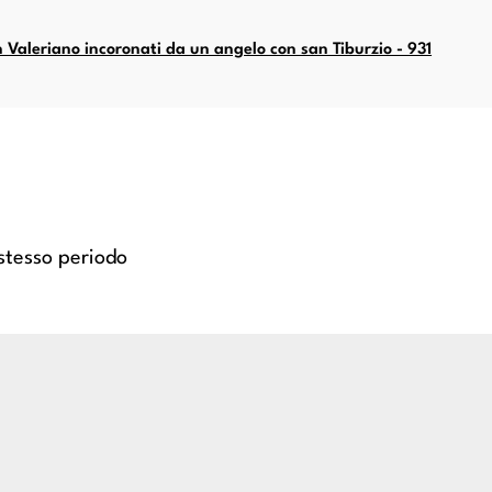
n Valeriano incoronati da un angelo con san Tiburzio - 931
 stesso periodo
ravaggesco italiano; Anonimo
Anonimo caravaggesco italiano
o francese - sec. XVII - Cena
- Suonatore di liut
in Emmaus