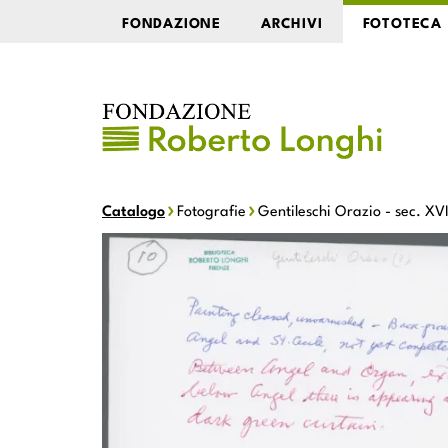
FONDAZIONE
ARCHIVI
FOTOTECA
Catalogo
Fotografie
Gentileschi Orazio - sec. XV
Gentileschi Orazio - sec. XVII - Santa Cecilia e 
an Valeriano
incoronati da un angelo con san Tibur
io