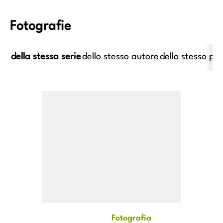
Fotografie
della stessa serie
dello stesso autore
dello stesso pe
imo caravaggesco italiano;
Anonimo caravaggesco italiano
imo caravaggesco francese -
XVII - Suonatore di liut
ec. XVII - Cena in Emmaus
afia
Fotografia