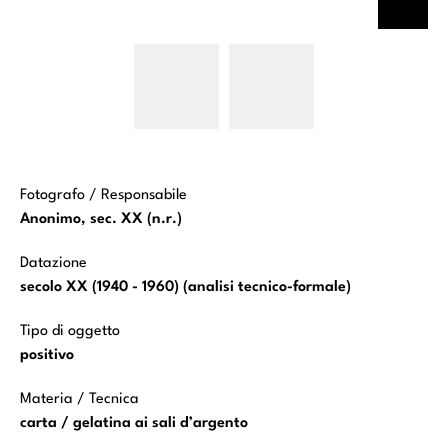
Baburen Dirk
Baburen Dirk
van - sec.
van - sec.
XVII -
XVII -
Deposizione di
Deposizione di
Cristo nel
Cristo nel
sepolcro
sepolcro
Fotografo / Responsabile
Anonimo, sec. XX (n.r.)
Datazione
secolo XX (1940 - 1960) (analisi tecnico-formale)
Tipo di oggetto
positivo
Materia / Tecnica
carta / gelatina ai sali d’argento