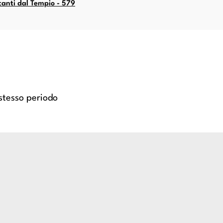
rcanti dal Tempio - 579
 stesso periodo
ravaggesco italiano; Anonimo
Anonimo caravaggesco italiano
o francese - sec. XVII - Cena
- Suonatore di liut
in Emmaus