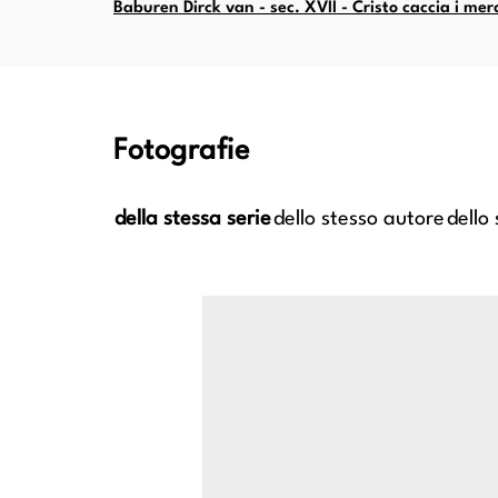
Baburen Dirck van - sec. XVII - Cristo caccia i me
Fotografie
della stessa serie
dello stesso autore
dello
nonimo
Anonimo caravaggesco italiano; Anonimo
Anonimo ca
- Cena
caravaggesco francese - sec. XVII - Cena
caravaggesc
in Emmaus