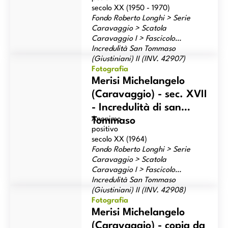
secolo XX (1950 - 1970)
Fondo Roberto Longhi > Serie
Caravaggio > Scatola
Caravaggio I > Fascicolo
Incredulità San Tommaso
Merisi Michelangelo (Caravaggio) - sec. XVII - Incredulità di
(Giustiniani) II (INV. 42907)
san Tommaso
Fotografia
Merisi Michelangelo
(Caravaggio) - sec. XVII
- Incredulità di san
Anonimo
Tommaso
positivo
secolo XX (1964)
Fondo Roberto Longhi > Serie
Caravaggio > Scatola
Caravaggio I > Fascicolo
Incredulità San Tommaso
Merisi Michelangelo (Caravaggio) - copia da - sec. XVII -
(Giustiniani) II (INV. 42908)
Incredulità di san Tommaso
Fotografia
Merisi Michelangelo
(Caravaggio) - copia da