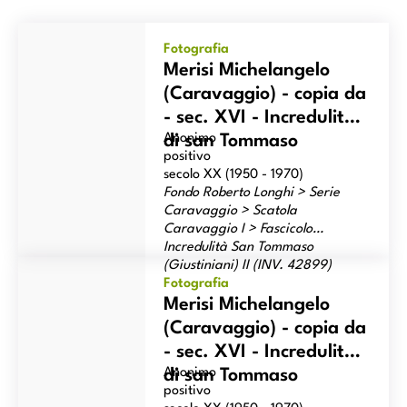
Merisi Michelangelo (Caravaggio) - copia da - sec. XVI -
Incredulità di san Tommaso
Fotografia
Merisi Michelangelo
(Caravaggio) - copia da
- sec. XVI - Incredulità
Anonimo
di san Tommaso
positivo
secolo XX (1950 - 1970)
Fondo Roberto Longhi > Serie
Caravaggio > Scatola
Caravaggio I > Fascicolo
Incredulità San Tommaso
Merisi Michelangelo (Caravaggio) - copia da - sec. XVI -
(Giustiniani) II (INV. 42899)
Incredulità di san Tommaso
Foto
Fotografia
Opere
Merisi Michelangelo
(Caravaggio) - copia da
- sec. XVI - Incredulità
Anonimo
di san Tommaso
positivo