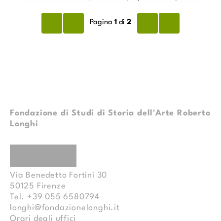
Pagina
1
di
2
Fondazione di Studi di Storia dell'Arte Roberto
Longhi
Facebook
Instagram
Youtube
Via Benedetto Fortini 30
50125
Firenze
Tel.
+39 055 6580794
longhi@fondazionelonghi.it
Orari degli uffici