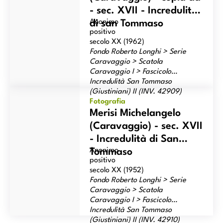
- sec. XVII - Incredulità
Anonimo
di san Tommaso
positivo
secolo XX (1962)
Fondo Roberto Longhi > Serie
Caravaggio > Scatola
Caravaggio I > Fascicolo
Incredulità San Tommaso
Merisi Michelangelo (Caravaggio) - sec. XVII - Incredulità di
(Giustiniani) II (INV. 42909)
San Tommaso
Fotografia
Merisi Michelangelo
(Caravaggio) - sec. XVII
- Incredulità di San
Anonimo
Tommaso
positivo
secolo XX (1952)
Fondo Roberto Longhi > Serie
Caravaggio > Scatola
Caravaggio I > Fascicolo
Incredulità San Tommaso
(Giustiniani) II (INV. 42910)