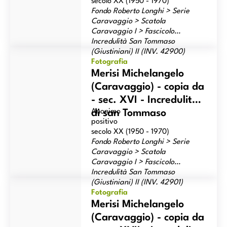
secolo XX (1950 - 1970)
Fondo Roberto Longhi > Serie
Caravaggio > Scatola
Caravaggio I > Fascicolo
Incredulità San Tommaso
Merisi Michelangelo (Caravaggio) - copia da - sec. XVI -
(Giustiniani) II (INV. 42900)
Incredulità di san Tommaso
Fotografia
Merisi Michelangelo
(Caravaggio) - copia da
- sec. XVI - Incredulità
Anonimo
di san Tommaso
positivo
secolo XX (1950 - 1970)
Fondo Roberto Longhi > Serie
Caravaggio > Scatola
Caravaggio I > Fascicolo
Incredulità San Tommaso
Merisi Michelangelo (Caravaggio) - copia da - sec. XVII -
(Giustiniani) II (INV. 42901)
Incredulità di San Tommaso
Fotografia
Merisi Michelangelo
(Caravaggio) - copia da