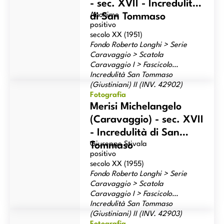
- sec. XVII - Incredulità
Anonimo
di San Tommaso
positivo
secolo XX (1951)
Fondo Roberto Longhi > Serie
Caravaggio > Scatola
Caravaggio I > Fascicolo
Incredulità San Tommaso
Merisi Michelangelo (Caravaggio) - sec. XVII - Incredulità di
(Giustiniani) II (INV. 42902)
San Tommaso
Fotografia
Merisi Michelangelo
(Caravaggio) - sec. XVII
- Incredulità di San
Giuseppe Stivala
Tommaso
positivo
secolo XX (1955)
Fondo Roberto Longhi > Serie
Caravaggio > Scatola
Caravaggio I > Fascicolo
Incredulità San Tommaso
Merisi Michelangelo (Caravaggio) - sec. XVII - Incredulità di
(Giustiniani) II (INV. 42903)
san Tommaso