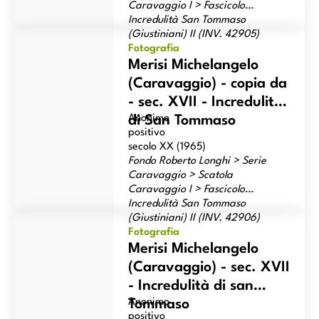
Caravaggio I > Fascicolo
Incredulità San Tommaso
Merisi Michelangelo (Caravaggio) - copia da - sec. XVII -
(Giustiniani) II (INV. 42905)
Incredulità di San Tommaso
Fotografia
Merisi Michelangelo
(Caravaggio) - copia da
- sec. XVII - Incredulità
Anonimo
di San Tommaso
positivo
secolo XX (1965)
Fondo Roberto Longhi > Serie
Caravaggio > Scatola
Caravaggio I > Fascicolo
Incredulità San Tommaso
Merisi Michelangelo (Caravaggio) - sec. XVII - Incredulità di
(Giustiniani) II (INV. 42906)
san Tommaso
Fotografia
Merisi Michelangelo
(Caravaggio) - sec. XVII
- Incredulità di san
Anonimo
Tommaso
positivo