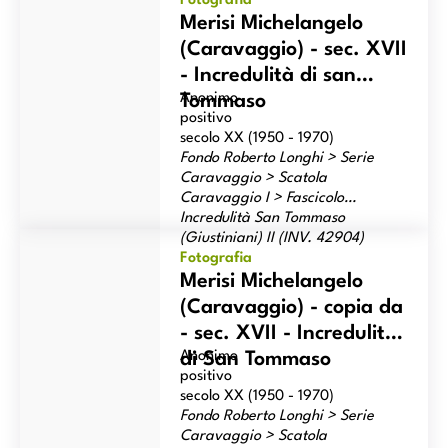
Fotografia
Merisi Michelangelo
(Caravaggio) - sec. XVII
- Incredulità di san
Anonimo
Tommaso
positivo
secolo XX (1950 - 1970)
Fondo Roberto Longhi > Serie
Caravaggio > Scatola
Caravaggio I > Fascicolo
Incredulità San Tommaso
Merisi Michelangelo (Caravaggio) - copia da - sec. XVII -
(Giustiniani) II (INV. 42904)
Incredulità di San Tommaso
Fotografia
Merisi Michelangelo
(Caravaggio) - copia da
- sec. XVII - Incredulità
Anonimo
di San Tommaso
positivo
secolo XX (1950 - 1970)
Fondo Roberto Longhi > Serie
Caravaggio > Scatola