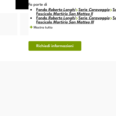
Fa parte di
Fondo
Roberto Longhi
Serie
Caravaggio
S
artirio di
Martirio di
Martirio di
Martirio di
Martirio di
Fascicolo
Martirio San Matteo II
an Matteo
san Matteo
san Matteo
san Matteo
san Matteo
Fondo
Roberto Longhi
Serie
Caravaggio
S
angelista
Evangelista
Evangelista
Evangelista
Evangelista
Fascicolo
Martirio San Matteo III
Mostra tutto
Richiedi informazioni