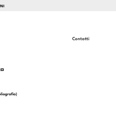
ONI
Contatti
ta
liografia)
a