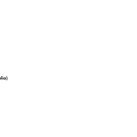
Martirio di san Matteo Evangelis
lia)