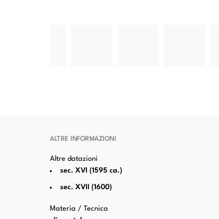
rio di
Martirio di
Martirio di
Martirio di
Martirio di
M
atteo
san Matteo
san Matteo
san Matteo
san Matteo
s
elista
Evangelista
Evangelista
Evangelista
Evangelista
Ev
ALTRE INFORMAZIONI
Altre datazioni
sec. XVI (1595 ca.)
sec. XVII (1600)
Materia / Tecnica