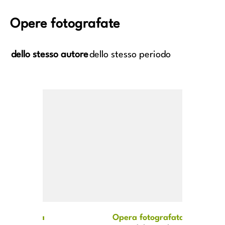
Opere fotografate
dello stesso autore
dello stesso periodo
Adorazione dei pastori
David lega la testa di Go
fotografata
Opera fotografata