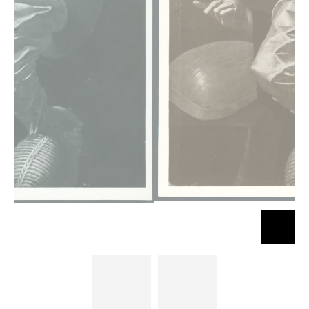
Figura
Figura
maschile con
maschile con
cappello,
cappello,
fiasco di vino
fiasco di vino
e liuto
e liuto