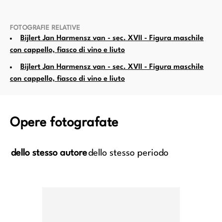
FOTOGRAFIE RELATIVE
Bijlert Jan Harmensz van - sec. XVII - Figura maschile
con cappello, fiasco di vino e liuto
Bijlert Jan Harmensz van - sec. XVII - Figura maschile
con cappello, fiasco di vino e liuto
Opere fotografate
dello stesso autore
dello stesso periodo
bastiano curato dalla vedova
Scena di bordello
Irene