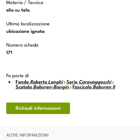
Materia / Tecnica
olio su tela
Ultima localizzazione
ubicazione ignota
Numero scheda
171
Fa parte di
Fondo
Roberto Longhi
Serie
Caravaggeschi
Scatola
Baburen-Baugin
Fascicolo
Baburen II
Richiedi informazioni
ALTRE INFORMAZIONI