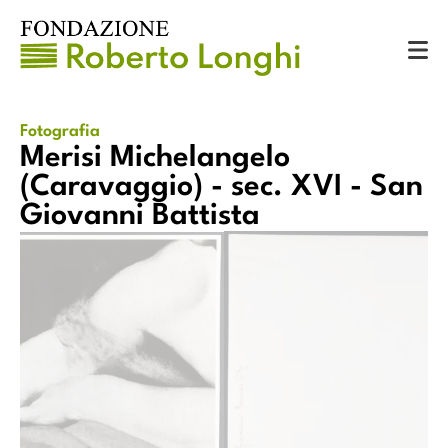
Catalogo
Fotografie
Merisi Michelangelo (Caravaggio) - sec. XVI - San Giovanni Battista
Fotografia
Merisi Michelangelo
(Caravaggio) - sec. XVI - San
Giovanni Battista
Merisi Michelangelo (Caravaggio
aggio) - sec. XVI - San Giovanni
Battist
Battista