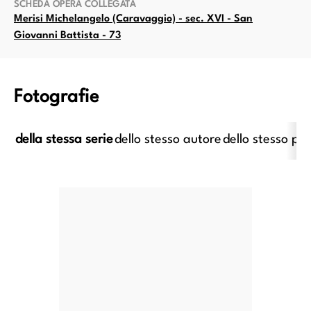
SCHEDA OPERA COLLEGATA
Merisi Michelangelo (Caravaggio) - sec. XVI - San
Giovanni Battista - 73
Fotografie
della stessa serie
dello stesso autore
dello stesso pe
i Michelangelo (Caravaggio) -
Merisi Michelangelo (Caravag
XVI - Conversione di san Paolo
sec. XVI - Conversione di san