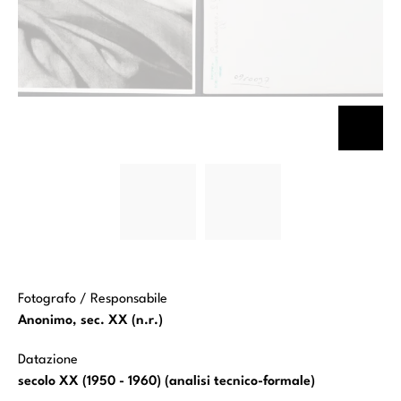
Merisi
Merisi
Michelangelo
Michelangelo
(Caravaggio)
(Caravaggio)
- sec. XVI -
- sec. XVI -
San Giovanni
San Giovanni
Battista
Battista
Fotografo / Responsabile
Anonimo, sec. XX (n.r.)
Datazione
secolo XX (1950 - 1960) (analisi tecnico-formale)