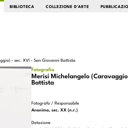
BIBLIOTECA
COLLEZIONE D'ARTE
PUBBLICAZI
gio) - sec. XVI - San Giovanni Battista
lo (Caravaggio) - sec. XVI - San Giovanni Battista
Fotografia
Merisi Michelangelo (Caravaggio)
Battista
Fotografo / Responsabile
Anonimo, sec. XX (n.r.)
Datazione