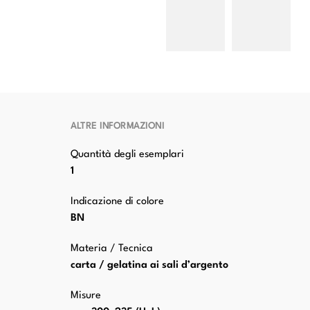
Michelangelo
Michelangelo
(Caravaggio)
(Caravaggio)
- sec. XVI -
- sec. XVI -
San Giovanni
San Giovanni
Battista
Battista
ALTRE INFORMAZIONI
Quantità degli esemplari
1
Indicazione di colore
BN
Materia / Tecnica
carta / gelatina ai sali d’argento
Misure