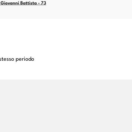
 Giovanni Battista - 73
 stesso periodo
helangelo (Caravaggio) - sec.
Merisi Michelangelo (Caravag
 Conversione di san Paolo
XVI - Conversione di san