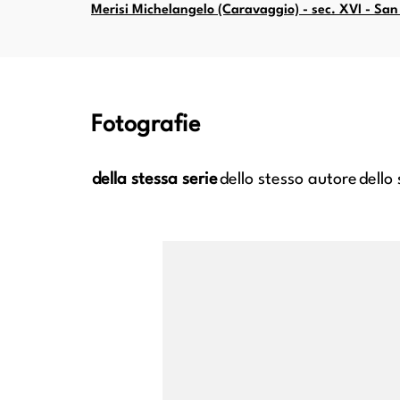
Merisi Michelangelo (Caravaggio) - sec. XVI - San
Fotografie
della stessa serie
dello stesso autore
dello
 sec.
Merisi Michelangelo (Caravaggio) - sec.
Merisi Mic
o
XVI - Conversione di san Paolo
XVI -