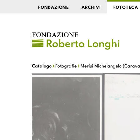
FONDAZIONE
ARCHIVI
FOTOTECA
Catalogo
Fotografie
Merisi Michelangelo (Caravag
Merisi Michelange
o (Caravaggio) - sec. XVI - San Giovanni Battista