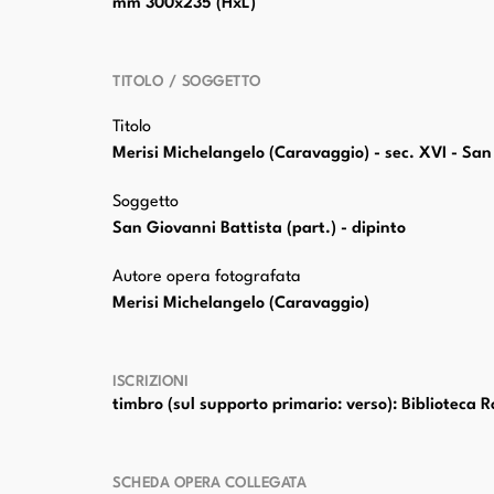
mm 300x235 (HxL)
TITOLO / SOGGETTO
Titolo
Merisi Michelangelo (Caravaggio) - sec. XVI - San
Soggetto
San Giovanni Battista (part.) - dipinto
Autore opera fotografata
Merisi Michelangelo (Caravaggio)
ISCRIZIONI
timbro (sul supporto primario: verso): Biblioteca 
SCHEDA OPERA COLLEGATA