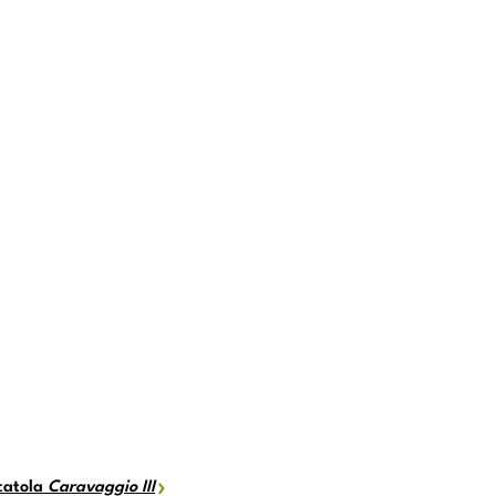
catola
Caravaggio III