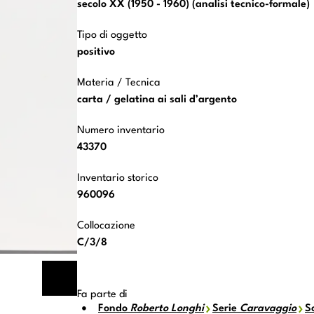
secolo XX (1950 - 1960) (analisi tecnico-formale)
Tipo di oggetto
positivo
Materia / Tecnica
carta / gelatina ai sali d’argento
Numero inventario
43370
Inventario storico
960096
Collocazione
C/3/8
Fa parte di
Fondo
Roberto Longhi
Serie
Caravaggio
S