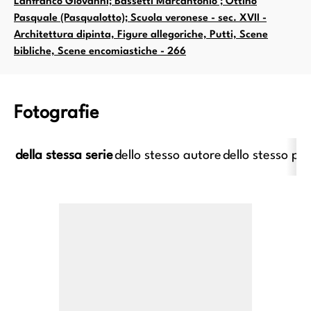
Lanfranco Giovanni; Bassetti Marcantonio ; Ottino
Pasquale (Pasqualotto); Scuola veronese - sec. XVII -
Architettura dipinta, Figure allegoriche, Putti, Scene
bibliche, Scene encomiastiche - 266
Fotografie
della stessa serie
dello stesso autore
dello stesso pe
imo caravaggesco italiano;
Anonimo caravaggesco italiano
imo caravaggesco francese -
XVII - Suonatore di liut
ec. XVII - Cena in Emmaus