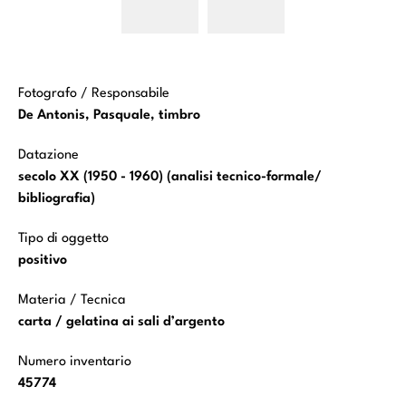
Scene
Scene
bibliche:
bibliche:
Storie della
Storie della
vita di Mosè
vita di Mosè
(Mosè in
(Mosè in
preghiera)
preghiera)
Fotografo / Responsabile
De Antonis, Pasquale, timbro
Datazione
secolo XX (1950 - 1960) (analisi tecnico-formale/
bibliografia)
Tipo di oggetto
positivo
Materia / Tecnica
carta / gelatina ai sali d’argento
Numero inventario
45774