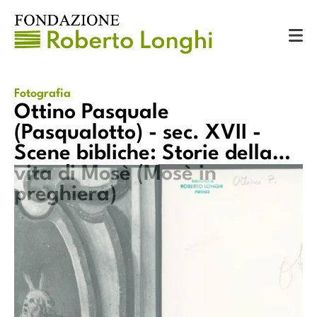
Catalogo
Fotografie
Ottino Pasquale (Pasqualotto) - sec. XVII - Scene bibliche: Storie della vita di Mosè (Mosè in preghiera)
Fotografia
Ottino Pasquale
(Pasqualotto) - sec. XVII -
Scene bibliche: Storie della
vita di Mosè (Mosè in
Ottino Pasquale (Pasqualotto) - 
to) - sec. XVII - Scene bibliche:
Storie della vita di Mosè
i Mosè (Mosè in preghiera)
preghiera)