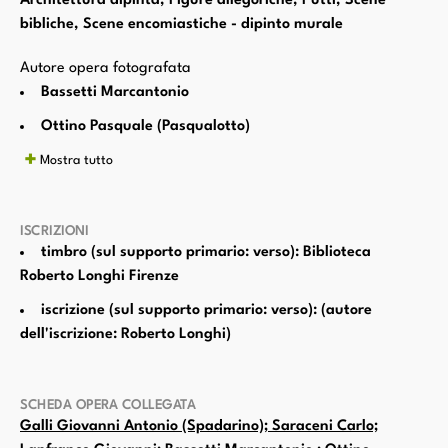
Architettura dipinta, Figure allegoriche, Putti, Scene
bibliche, Scene encomiastiche - dipinto murale
Autore opera fotografata
Bassetti Marcantonio
Ottino Pasquale (Pasqualotto)
Mostra tutto
ISCRIZIONI
timbro (sul supporto primario: verso): Biblioteca
Roberto Longhi Firenze
iscrizione (sul supporto primario: verso): (autore
dell'iscrizione: Roberto Longhi)
SCHEDA OPERA COLLEGATA
Galli Giovanni Antonio (Spadarino); Saraceni Carlo;