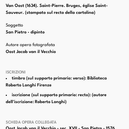
Van Oost (1634). Saint-Pierre. Bruges, église Saint-
Sauveur. (stampato sul recto della cartolina)
Soggetto
San Pietro - dipinto
Autore opera fotografata
Oost Jacob van il Vecchio
ISCRIZIONI
timbro (sul supporto primario: verso): Biblioteca
Roberto Longhi Firenze
iscrizione (sul supporto primario: recto): (autore
dell'iscrizione: Roberto Longhi)
SCHEDA OPERA COLLEGATA
Oost Jacob van il Vecchio - sec. XVII - San Pietro - 1576