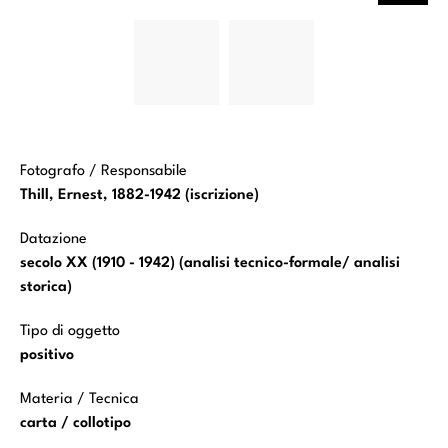
Van Oost
Van Oost
(1634). Saint-
(1634). Saint-
Pierre.
Pierre.
Bruges, église
Bruges, église
Saint-
Saint-
Sauveur.
Sauveur.
Fotografo / Responsabile
Thill, Ernest, 1882-1942 (iscrizione)
Datazione
secolo XX (1910 - 1942) (analisi tecnico-formale/ analisi
storica)
Tipo di oggetto
positivo
Materia / Tecnica
carta / collotipo