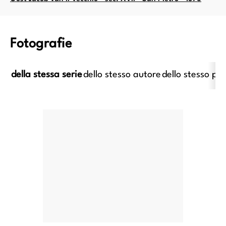
Fotografie
della stessa serie
dello stesso autore
dello stesso pe
imo caravaggesco italiano;
Anonimo caravaggesco italiano
imo caravaggesco francese -
XVII - Suonatore di liut
ec. XVII - Cena in Emmaus