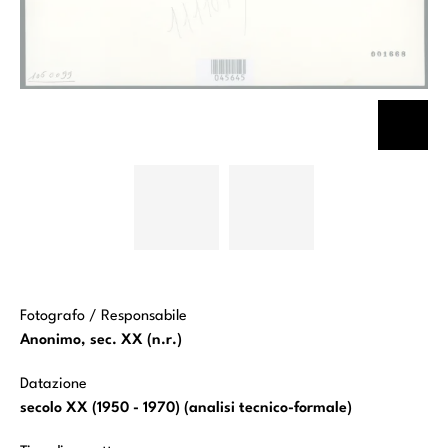
Manfredi
Manfredi
Bartolomeo -
Bartolomeo -
sec. XVII -
sec. XVII -
Incoronazione
Incoronazione
di spine
di spine
Fotografo / Responsabile
Anonimo, sec. XX (n.r.)
Datazione
secolo XX (1950 - 1970) (analisi tecnico-formale)