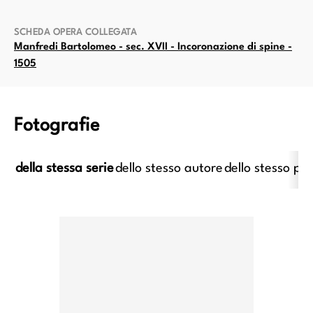
SCHEDA OPERA COLLEGATA
Manfredi Bartolomeo - sec. XVII - Incoronazione di spine -
1505
Fotografie
della stessa serie
dello stesso autore
dello stesso pe
imo caravaggesco italiano;
Anonimo caravaggesco italiano
imo caravaggesco francese -
XVII - Suonatore di liut
ec. XVII - Cena in Emmaus