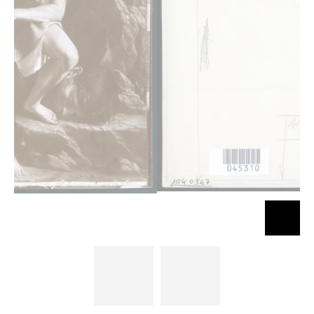
Gentileschi
Gentileschi
Orazio - sec.
Orazio - sec.
XVII - David
XVII - David
con la testa di
con la testa di
Golia
Golia