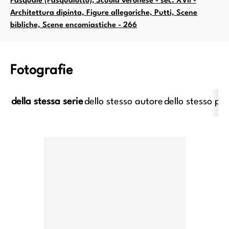
Pasquale (Pasqualotto); Scuola veronese - sec. XVII -
Architettura dipinta, Figure allegoriche, Putti, Scene
bibliche, Scene encomiastiche - 266
Fotografie
della stessa serie
dello stesso autore
dello stesso pe
imo caravaggesco italiano;
Anonimo caravaggesco italiano
imo caravaggesco francese -
XVII - Suonatore di liut
ec. XVII - Cena in Emmaus