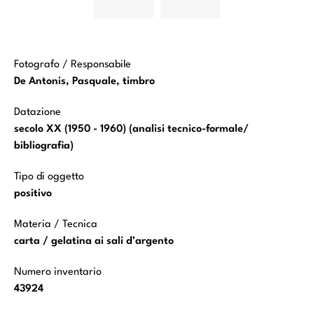
bibliche:
bibliche:
Storie della
Storie della
vita di Mosè
vita di Mosè
Fotografo / Responsabile
De Antonis, Pasquale, timbro
Datazione
secolo XX (1950 - 1960) (analisi tecnico-formale/
bibliografia)
Tipo di oggetto
positivo
Materia / Tecnica
carta / gelatina ai sali d’argento
Numero inventario
43924