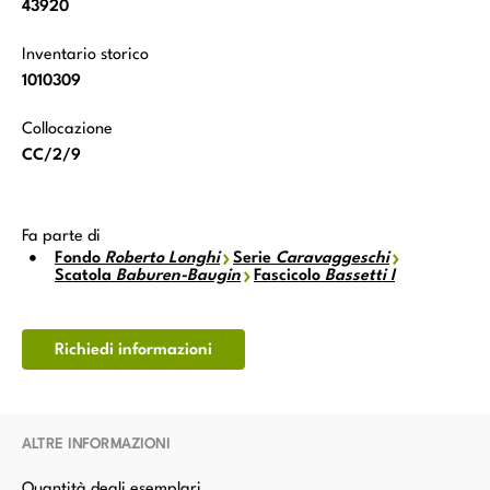
43920
Inventario storico
1010309
Collocazione
CC/2/9
Fa parte di
Fondo
Roberto Longhi
Serie
Caravaggeschi
Scatola
Baburen-Baugin
Fascicolo
Bassetti I
Richiedi informazioni
ALTRE INFORMAZIONI
Quantità degli esemplari