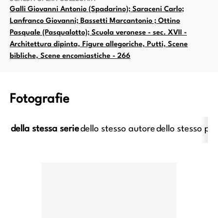
Galli Giovanni Antonio (Spadarino); Saraceni Carlo;
Lanfranco Giovanni; Bassetti Marcantonio ; Ottino
Pasquale (Pasqualotto); Scuola veronese - sec. XVII -
Architettura dipinta, Figure allegoriche, Putti, Scene
bibliche, Scene encomiastiche - 266
Fotografie
della stessa serie
dello stesso autore
dello stesso pe
imo caravaggesco italiano;
Anonimo caravaggesco italiano
imo caravaggesco francese -
XVII - Suonatore di liut
ec. XVII - Cena in Emmaus