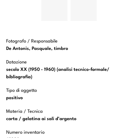
Marcantonio -
Marcantonio -
sec. XVII -
sec. XVII -
Scene
Scene
bibliche:
bibliche:
Storie della
Storie della
vita di Mosè
vita di Mosè
(Adorazione
(Adorazione
del vitello
del vitello
d'oro)
d'oro)
Fotografo / Responsabile
De Antonis, Pasquale, timbro
Datazione
secolo XX (1950 - 1960) (analisi tecnico-formale/
bibliografia)
Tipo di oggetto
positivo
Materia / Tecnica
carta / gelatina ai sali d’argento
Numero inventario