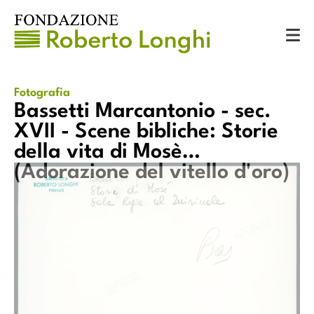
Catalogo
Fotografie
Bassetti Marcantonio - sec. XVII - Scene bibliche: Storie della vita di Mosè (Adorazione del vitello d'oro)
Fotografia
Bassetti Marcantonio - sec.
XVII - Scene bibliche: Storie
della vita di Mosè
(Adorazione del vitello d'oro)
Bassetti Marcantonio - sec. XVII - Scene bibliche: Storie della
lla
vita di Mosè (Adorazione del vitello d'oro)