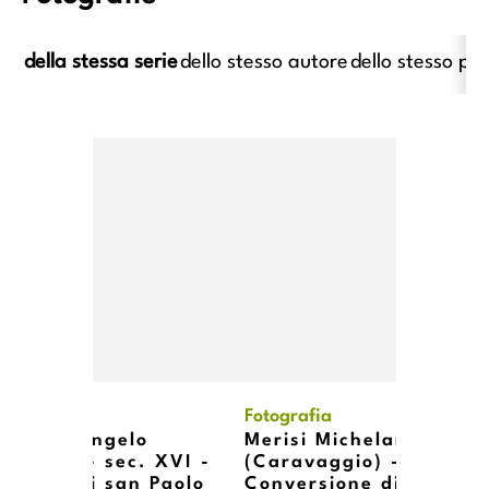
della stessa serie
dello stesso autore
dello stesso pe
i Michelangelo (Caravaggio) -
Merisi Michelangelo (Caravag
XVI - Conversione di san Paolo
sec. XVI - Conversione di san
afia
Fotografia
i Michelangelo
Merisi Michelangelo
vaggio) - sec. XVI -
(Caravaggio) - sec. XV
rsione di san Paolo
Conversione di san Pao