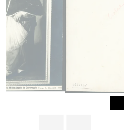
Ritratto di
Ritratto di
Paolo V.
Paolo V.
Borghesi -
Borghesi -
Palazzo
Palazzo