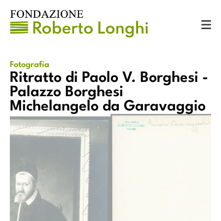
Catalogo
Fotografie
Ritratto di Paolo V. Borghesi - Palazzo Borghesi Michelangelo da Garavaggio
Fotografia
Ritratto di Paolo V. Borghesi -
Palazzo Borghesi
Michelangelo da Garavaggio
Ritratto di Paolo V. Borghesi - P
si - Palazzo Borghesi Michelangelo
da Garava
aravaggio