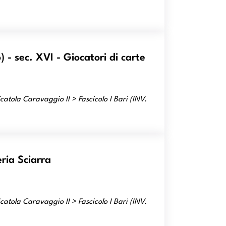
 - sec. XVI - Giocatori di carte
atola Caravaggio II > Fascicolo I Bari (INV.
ria Sciarra
atola Caravaggio II > Fascicolo I Bari (INV.