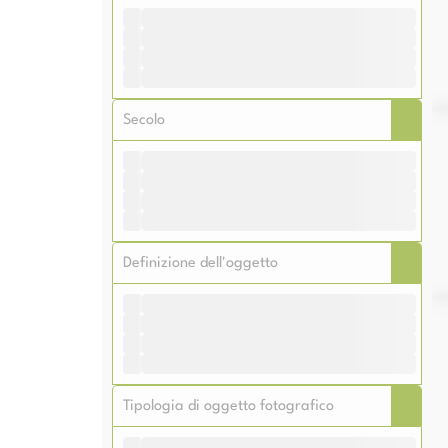
Me
Me