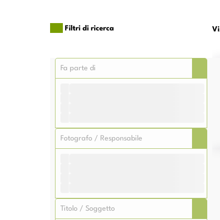
Filtri di ricerca
Vi
Me
Me