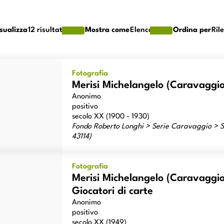
sualizza
12
risultati
Mostra come
Elenco
Ordina per
Ril
risi Michelangelo (Caravaggio) - sec. XVI - Giocatori di carte
Fotografia
Merisi Michelangelo (Caravaggio)
Anonimo
positivo
secolo XX (1900 - 1930)
Fondo Roberto Longhi > Serie Caravaggio > Sc
43114)
risi Michelangelo (Caravaggio) - copia da - sec. XVII - Giocatori di
Fotografia
Merisi Michelangelo (Caravaggio)
Giocatori di carte
Anonimo
positivo
secolo XX (1949)