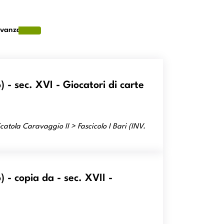
evanza
 - sec. XVI - Giocatori di carte
atola Caravaggio II > Fascicolo I Bari (INV.
 carte
 - copia da - sec. XVII -